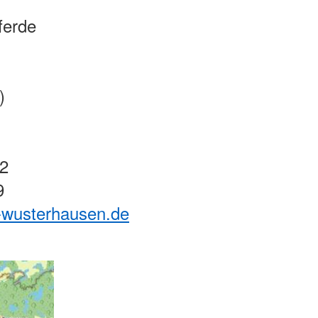
ferde
)
2
9
k-wusterhausen.de